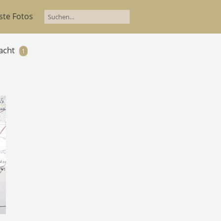
ste Fotos
acht
1