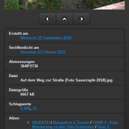
Erstellt am
Mittwoch 19 September 2018
Veröffentlicht am
Dienstag 12 Februar 2019
Abmessungen
3648*2736
Datei
Auf dem Weg zur Straße (Foto Sauerzapfe 2018).jpg
Dateigröße
6667 kB
Schlagworte
S 008
,
T2
Alben
OBJEKTE
/
Navigation & Touren
/
TOUR 4 - Eine
Wanderung zu den Otto-Schächten
/
Tour 4 -