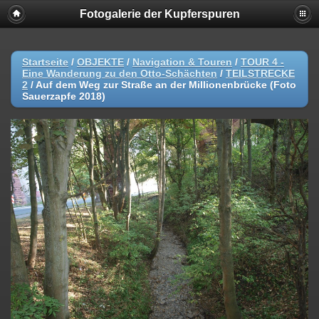
Fotogalerie der Kupferspuren
Startseite
/
OBJEKTE
/
Navigation & Touren
/
TOUR 4 -
Eine Wanderung zu den Otto-Schächten
/
TEILSTRECKE
2
/
Auf dem Weg zur Straße an der Millionenbrücke (Foto
Sauerzapfe 2018)