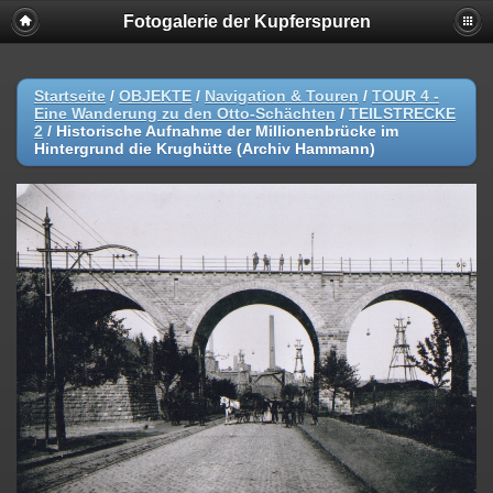
Fotogalerie der Kupferspuren
Startseite
/
OBJEKTE
/
Navigation & Touren
/
TOUR 4 -
Eine Wanderung zu den Otto-Schächten
/
TEILSTRECKE
2
/
Historische Aufnahme der Millionenbrücke im
Hintergrund die Krughütte (Archiv Hammann)