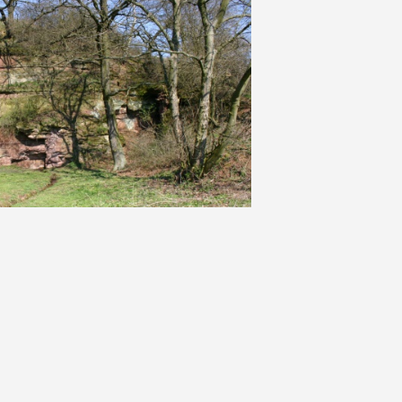
Östlicher Steinbruch im Ackertal bei Bornstedt Foto (Dr. S. König)
Schiefertonlage im Sandstein Fo
Westlicher Steinbruch mit austretender Quelle Foto (Foto Dr. S. König)