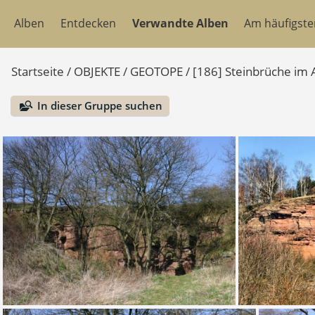
Alben
Entdecken
Verwandte Alben
Am häufigst
Startseite
/
OBJEKTE
/
GEOTOPE
/
[186] Steinbrüche im A
In dieser Gruppe suchen