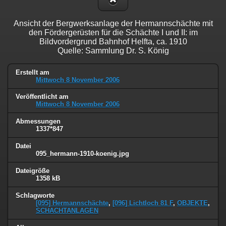
Ansicht der Bergwerksanlage der Hermannschächte mit
den Fördergerüsten für die Schächte I und II: im
Bildvordergrund Bahnhof Helfta, ca. 1910
Quelle: Sammlung Dr. S. König
Erstellt am
Mittwoch 8 November 2006
Veröffentlicht am
Mittwoch 8 November 2006
Abmessungen
1337*847
Datei
095_hermann-1910-koenig.jpg
Dateigröße
1358 kB
Schlagworte
[095] Hermannschächte
,
[096] Lichtloch 81 F
,
OBJEKTE
,
SCHACHTANLAGEN