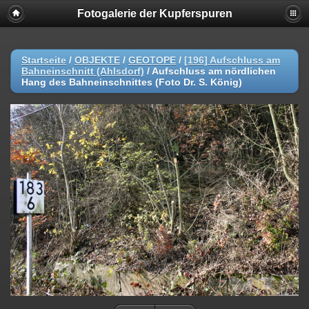
Fotogalerie der Kupferspuren
Startseite
/
OBJEKTE
/
GEOTOPE
/
[196] Aufschluss am
Bahneinschnitt (Ahlsdorf)
/
Aufschluss am nördlichen
Hang des Bahneinschnittes (Foto Dr. S. König)