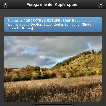
Fotogalerie der Kupferspuren
Startseite
/
OBJEKTE
/
GEOTOPE
/
[209] Baderschlucht
Wormsleben
/
Geotop Badendorfer Schlucht - Südteil
(Foto Dr. König)