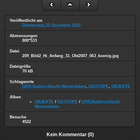
Veröffentlicht am
Donnerstag 29 Dezember 2016
Abmessungen
800*533
Datei
209_Bild2_Hi_Anfang_31_Okt2007_063_koenig.jpg
Dateigröße
70 kB
Schlagworte
[209] Baderschlucht Wormsleben
,
GEOTOPE
,
OBJEKTE
Alben
OBJEKTE
/
GEOTOPE
/
[209] Baderschlucht
Wormsleben
Besuche
4522
Kein Kommentar (0)